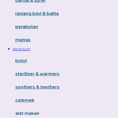
bantal & sprei
Habbie
ranjang bayi & balita
Haenim
Happy Horse
perabotan
Happy Tummy
matras
Hauck
SITUS SLOT
Havaianas
botol
Hegen
Hot Wheels
sterilizer & warmers
Hybrid
soothers & teethers
I
celemek
Inlacta DHA
Interlac
alat makan