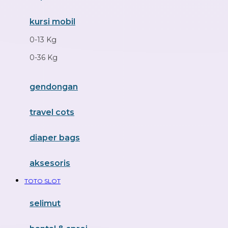
Ezyroller
kursi mobil
F
0-13 Kg
Felt So Sweet
0-36 Kg
Fisher Price
Flipper
gendongan
Friends Of Sally
travel cots
G
diaper bags
Gb
Geko
aksesoris
Graco
TOTO SLOT
Gund
selimut
H