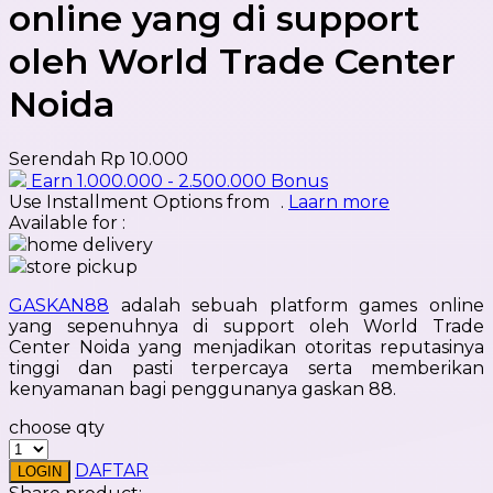
online yang di support
Playgro
Poled Global
oleh World Trade Center
Ponycycle
Noida
Puma
Serendah
Rp 10.000
Pureats
Earn
1.000.000
-
2.500.000
Bonus
Use Installment Options from
.
Laarn more
Q
Available for :
home delivery
QV Baby
store pickup
R
GASKAN88
adalah sebuah platform games online
yang sepenuhnya di support oleh World Trade
Real Shades
Center Noida yang menjadikan otoritas reputasinya
tinggi dan pasti terpercaya serta memberikan
Red Castle
kenyamanan bagi penggunanya gaskan 88.
Ribbon Madness
choose qty
S
DAFTAR
LOGIN