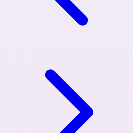
Vtech
W
Waterland
Wellness
X
Xootz
Y
Yamatoya
Z
Zaxy
Zoggs