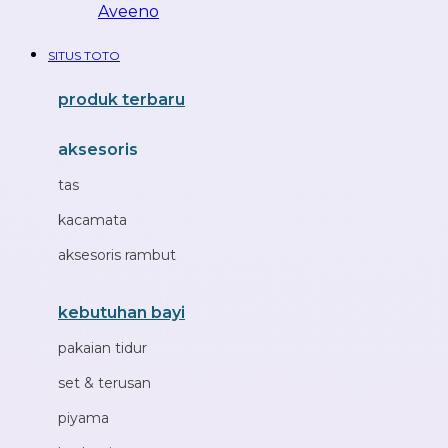
Aveeno
Awan
SITUS TOTO
Azetabio
produk terbaru
B
aksesoris
Baabaasheepz
tas
Babiators
kacamata
Baby Dove
aksesoris rambut
Baby Jogger
Baby Rovega
kebutuhan bayi
Babybee
pakaian tidur
Banana Boat
set & terusan
Banz
piyama
Barbie